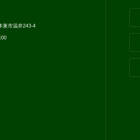
県本巣市温井243-4
:00